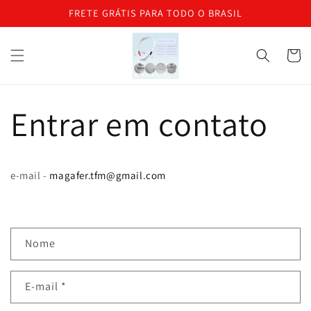
Pular para
FRETE GRÁTIS PARA TODO O BRASIL
o
conteúdo
Carrinh
Entrar em contato
e-mail -
magafer.tfm@gmail.com
F
Nome
o
r
E-mail
*
m